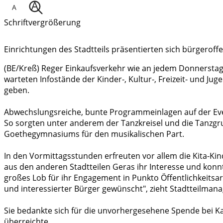
Schriftvergrößerung
Einrichtungen des Stadtteils präsentierten sich bürgeroff
(BE/Kreß) Reger Einkaufsverkehr wie an jedem Donnerstag
warteten Infostände der Kinder-, Kultur-, Freizeit- und Juge
geben.
Abwechslungsreiche, bunte Programmeinlagen auf der Ev
So sorgten unter anderem der Tanzkreisel und die Tanzg
Goethegymnasiums für den musikalischen Part.
In den Vormittagsstunden erfreuten vor allem die Kita-Kin
aus den anderen Stadtteilen Geras ihr Interesse und konnte
großes Lob für ihr Engagement in Punkto Öffentlichkeitsa
und interessierter Bürger gewünscht", zieht Stadtteilmanag
Sie bedankte sich für die unvorhergesehene Spende bei Ka
überreichte.