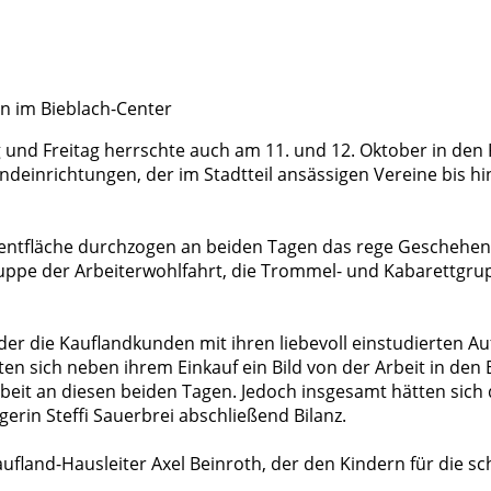
en im Bieblach-Center
 und Freitag herrschte auch am 11. und 12. Oktober in den
ndeinrichtungen, der im Stadtteil ansässigen Vereine bis hin 
entfläche durchzogen an beiden Tagen das rege Geschehen
ruppe der Arbeiterwohlfahrt, die Trommel- und Kabarettgr
der die Kauflandkunden mit ihren liebevoll einstudierten A
n sich neben ihrem Einkauf ein Bild von der Arbeit in den B
rbeit an diesen beiden Tagen. Jedoch insgesamt hätten sic
erin Steffi Sauerbrei abschließend Bilanz.
ufland-Hausleiter Axel Beinroth, der den Kindern für die s